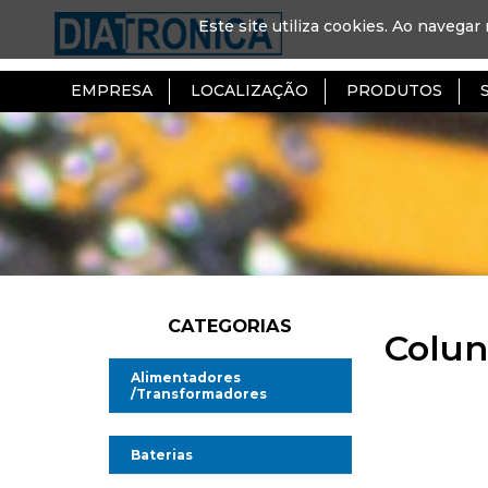
Este site utiliza cookies. Ao navegar 
EMPRESA
LOCALIZAÇÃO
PRODUTOS
CATEGORIAS
Colun
Alimentadores
/Transformadores
Alimentadores AC/DC
Baterias
Alimentadores AC/AC