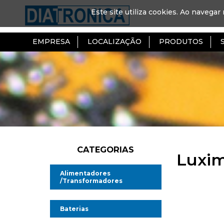
Este site utiliza cookies. Ao navegar 
EMPRESA
LOCALIZAÇÃO
PRODUTOS
CATEGORIAS
Luxim
Alimentadores
/Transformadores
Alimentadores AC/DC
Baterias
Alimentadores AC/AC