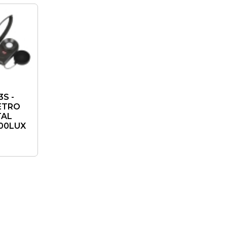
S -
ETRO
TAL
900LUX