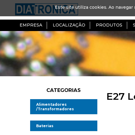
Este site utiliza cookies. Ao navegar 
EMPRESA
LOCALIZAÇÃO
PRODUTOS
CATEGORIAS
E27 L
Alimentadores
/Transformadores
Alimentadores AC/DC
Baterias
Alimentadores AC/AC