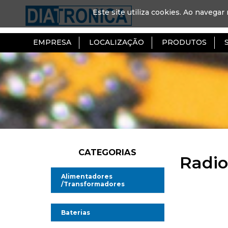
Este site utiliza cookies. Ao navegar 
EMPRESA
LOCALIZAÇÃO
PRODUTOS
CATEGORIAS
Radio
Alimentadores
/Transformadores
Alimentadores AC/DC
Baterias
Alimentadores AC/AC