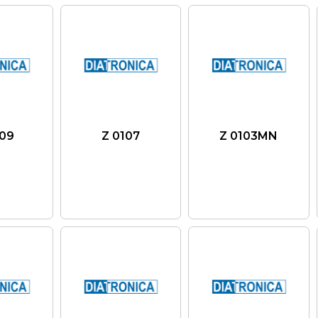
09
Z 0107
Z 0103MN