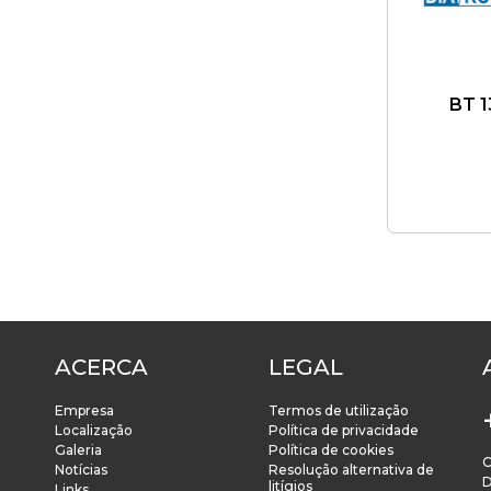
Pilotos
Batedeira
Controlador de Fitas a LED
Liquidificadoras
Diversos
BT 1
ACERCA
LEGAL
Empresa
Termos de utilização
Localização
Política de privacidade
Galeria
Política de cookies
C
Notícias
Resolução alternativa de
D
litígios
Links