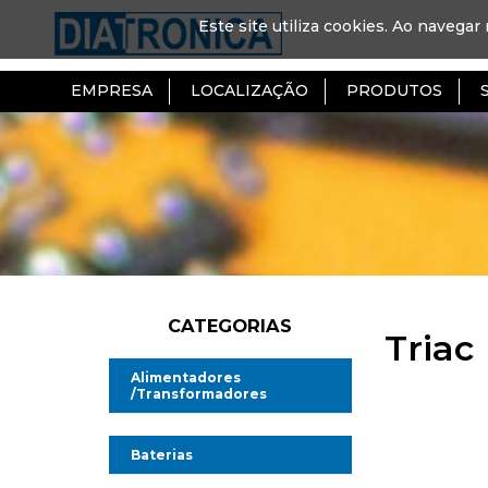
Este site utiliza cookies. Ao navegar 
EMPRESA
LOCALIZAÇÃO
PRODUTOS
CATEGORIAS
Triac
Alimentadores
/Transformadores
Alimentadores AC/DC
Baterias
Alimentadores AC/AC