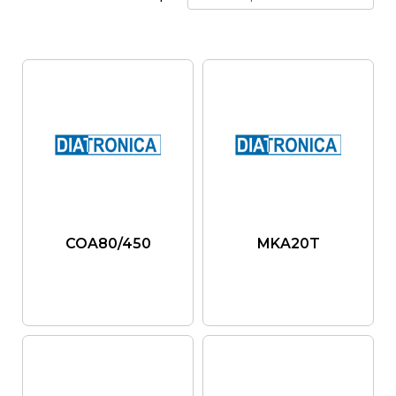
COA80/450
MKA20T