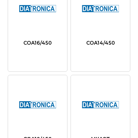
COA16/450
COA14/450