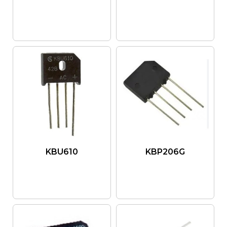
KBU610
KBP206G