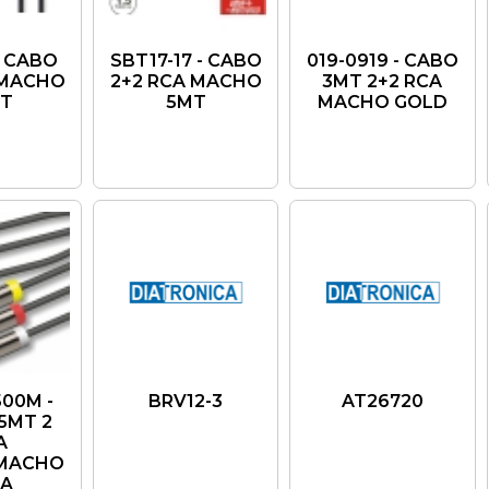
- CABO
SBT17-17 - CABO
019-0919 - CABO
 MACHO
2+2 RCA MACHO
3MT 2+2 RCA
MT
5MT
MACHO GOLD
00M -
BRV12-3
AT26720
5MT 2
A
MACHO
TA