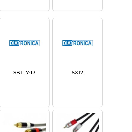
SBT17-17
SX12