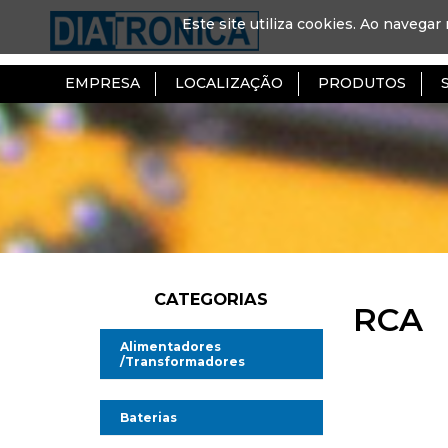
Este site utiliza cookies. Ao navegar 
EMPRESA
LOCALIZAÇÃO
PRODUTOS
CATEGORIAS
RCA
Alimentadores
/Transformadores
Alimentadores AC/DC
Baterias
Alimentadores AC/AC