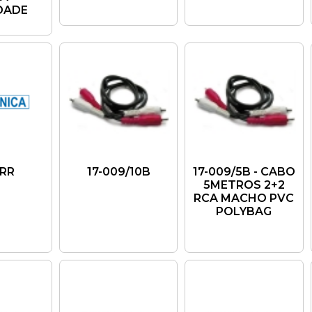
DADE
0RR
17-009/10B
17-009/5B - CABO
5METROS 2+2
RCA MACHO PVC
POLYBAG