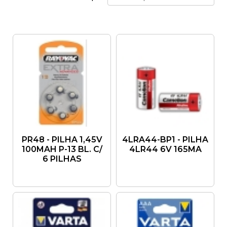
PR48 - PILHA 1,45V
4LRA44-BP1 - PILHA
100MAH P-13 BL. C/
4LR44 6V 165MA
6 PILHAS