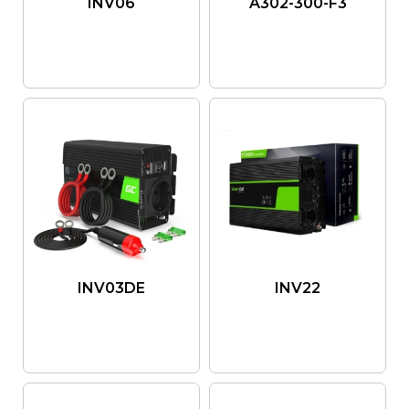
INV06
A302-300-F3
INV03DE
INV22