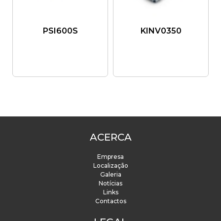
PSI600S
KINV0350
ACERCA
Empresa
Localização
Galeria
Notícias
Links
Contactos