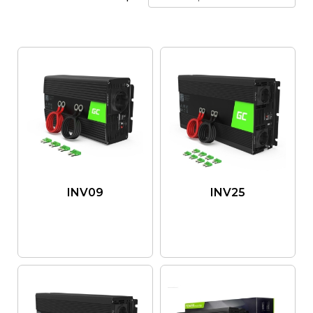
INV09
INV25