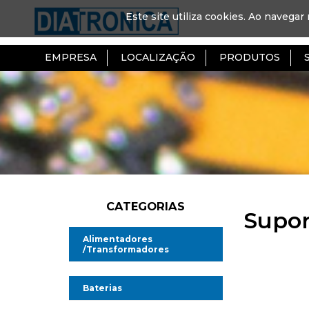
Este site utiliza cookies. Ao navegar 
EMPRESA
LOCALIZAÇÃO
PRODUTOS
CATEGORIAS
Supor
Alimentadores
/Transformadores
Alimentadores AC/DC
Baterias
Alimentadores AC/AC